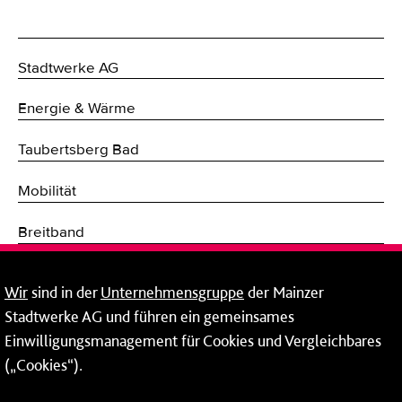
Stadtwerke AG
Energie & Wärme
Taubertsberg Bad
Mobilität
Breitband
Fernwärme
Wir
sind in der
Unternehmensgruppe
der Mainzer
Stadtwerke AG und führen ein gemeinsames
Netze
Einwilligungsmanagement für Cookies und Vergleichbares
Mainzer Taubertsberg Bad
(„Cookies“).
Wallstraße 9