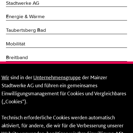
Stadtwerke AG
Energie & Wärme
Taubertsberg Bad
Mobilität
Breitband
Fernwärme
Wir
sind in der
Unternehmensgruppe
der Mainzer
Stadtwerke AG und führen ein gemeinsames
Netze
Einwilligungsmanagement für Cookies und Vergleichbares
Mainzer Taubertsberg Bad
(„Cookies“).
Wallstraße 9
Technisch erforderliche Cookies werden automatisch
55122 Mainz
aktiviert, für andere, die wir für die Verbesserung unserer