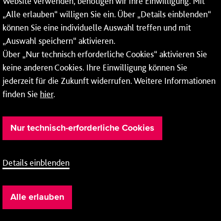
Website verwenden, benötigen wir Ihre Einwilligung. Mit
Tel.:
06131 - 12 91 00
„Alle erlauben“ willigen Sie ein. Über „Details einblenden“
können Sie eine individuelle Auswahl treffen und mit
„Auswahl speichern“ aktivieren.
Über „Nur technisch erforderliche Cookies“ aktivieren Sie
Weitere Infos zu unseren
Öffnungszeiten
.
keine anderen Cookies. Ihre Einwilligung können Sie
jederzeit für die Zukunft widerrufen. Weitere Informationen
finden Sie
hier
.
Nur technisch-erforderliche Cookies
Details einblenden
Barrierefreiheit
Cookie-Einstellung
AGB
Alle erlauben
Impressum
Datenschutz