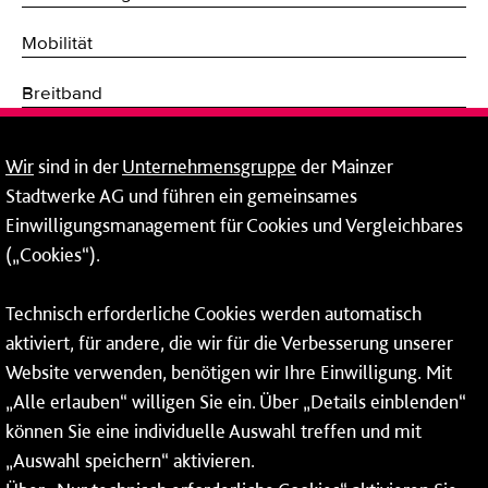
Mobilität
Breitband
Fernwärme
Wir
sind in der
Unternehmensgruppe
der Mainzer
Stadtwerke AG und führen ein gemeinsames
Netze
Einwilligungsmanagement für Cookies und Vergleichbares
Mainzer Taubertsberg Bad
(„Cookies“).
Wallstraße 9
Technisch erforderliche Cookies werden automatisch
55122 Mainz
aktiviert, für andere, die wir für die Verbesserung unserer
Tel.:
06131 - 12 91 00
Website verwenden, benötigen wir Ihre Einwilligung. Mit
„Alle erlauben“ willigen Sie ein. Über „Details einblenden“
können Sie eine individuelle Auswahl treffen und mit
„Auswahl speichern“ aktivieren.