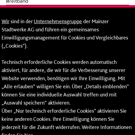
Breitband
Fernwärme
Wir
sind in der
Unternehmensgruppe
der Mainzer
Stadtwerke AG und führen ein gemeinsames
Netze
Einwilligungsmanagement für Cookies und Vergleichbares
Mainzer Taubertsberg Bad
(„Cookies“).
Wallstraße 9
Technisch erforderliche Cookies werden automatisch
55122 Mainz
aktiviert, für andere, die wir für die Verbesserung unserer
Website verwenden, benötigen wir Ihre Einwilligung. Mit
Tel.:
06131 - 12 91 00
„Alle erlauben“ willigen Sie ein. Über „Details einblenden“
können Sie eine individuelle Auswahl treffen und mit
„Auswahl speichern“ aktivieren.
Über „Nur technisch erforderliche Cookies“ aktivieren Sie
Weitere Infos zu unseren
Öffnungszeiten
.
keine anderen Cookies. Ihre Einwilligung können Sie
jederzeit für die Zukunft widerrufen. Weitere Informationen