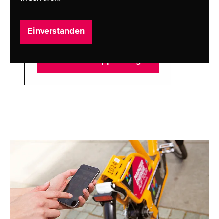
Einverstanden
Meine
Position
abrufen
Route in der App anzeigen