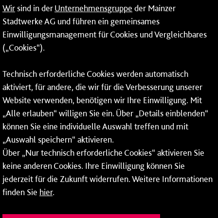
Wir
sind in der
Unternehmensgruppe
der Mainzer
Stadtwerke AG und führen ein gemeinsames
Netze
Einwilligungsmanagement für Cookies und Vergleichbares
Mainzer Taubertsberg Bad
(„Cookies“).
Wallstraße 9
Technisch erforderliche Cookies werden automatisch
55122 Mainz
aktiviert, für andere, die wir für die Verbesserung unserer
Website verwenden, benötigen wir Ihre Einwilligung. Mit
Tel.:
06131 - 12 91 00
„Alle erlauben“ willigen Sie ein. Über „Details einblenden“
können Sie eine individuelle Auswahl treffen und mit
„Auswahl speichern“ aktivieren.
Über „Nur technisch erforderliche Cookies“ aktivieren Sie
Weitere Infos zu unseren
Öffnungszeiten
.
keine anderen Cookies. Ihre Einwilligung können Sie
jederzeit für die Zukunft widerrufen. Weitere Informationen
finden Sie
hier
.