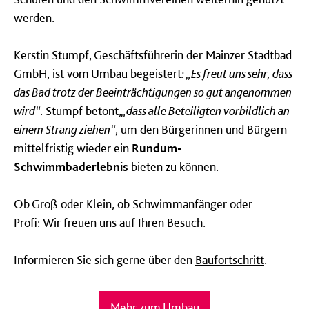
werden.
Kerstin Stumpf, Geschäftsführerin der Mainzer Stadtbad
GmbH
, ist vom Umbau begeistert
:
„Es
freut uns sehr, dass
das
Bad trotz der Beeinträchtigungen so gut angenommen
wird“
.
Stumpf
betont,
„
dass
alle Beteiligten
vorbildlich
an
einem Strang ziehen
“
,
um den Bürgerinnen und
Bürgern
mittelfristig wieder ein
Rundum
-
Schwimmbaderlebnis
bieten zu können.
Ob Groß oder Klein, ob Schwimmanfänger oder
Profi
:
W
ir freuen uns auf Ihren Besuch.
Informieren Sie sich gerne über den
Baufortschritt
.
Mehr zum Umbau