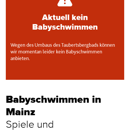
Aktuell kein
Babyschwimmen
Wegen des Umbaus des Taubertsbergbads können
wir momentan leider kein Babyschwimmen
anbieten.
Kategorie:
Babyschwimmen in
Mainz
Spiele und