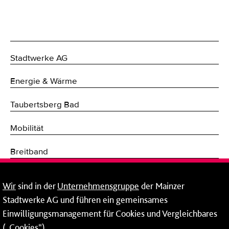
Stadtwerke AG
Energie & Wärme
Taubertsberg Bad
Mobilität
Breitband
Fernwärme
Wir
sind in der
Unternehmensgruppe
der Mainzer
Stadtwerke AG und führen ein gemeinsames
Netze
Einwilligungsmanagement für Cookies und Vergleichbares
Mainzer Taubertsberg Bad
(„Cookies“).