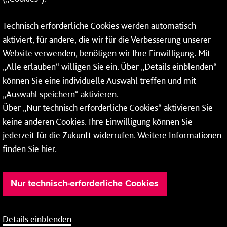
Wallstraße 9
Technisch erforderliche Cookies werden automatisch
55122 Mainz
aktiviert, für andere, die wir für die Verbesserung unserer
Website verwenden, benötigen wir Ihre Einwilligung. Mit
Tel.:
06131 - 12 91 00
„Alle erlauben“ willigen Sie ein. Über „Details einblenden“
können Sie eine individuelle Auswahl treffen und mit
„Auswahl speichern“ aktivieren.
Über „Nur technisch erforderliche Cookies“ aktivieren Sie
Weitere Infos zu unseren
Öffnungszeiten
.
keine anderen Cookies. Ihre Einwilligung können Sie
jederzeit für die Zukunft widerrufen. Weitere Informationen
finden Sie
hier
.
Nur technisch-erforderliche Cookies
Details einblenden