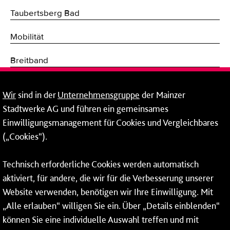
Taubertsberg Bad
Mobilität
Breitband
Fernwärme
Wir
sind in der
Unternehmensgruppe
der Mainzer
Stadtwerke AG und führen ein gemeinsames
Netze
Einwilligungsmanagement für Cookies und Vergleichbares
Mainzer Taubertsberg Bad
(„Cookies“).
Wallstraße 9
Technisch erforderliche Cookies werden automatisch
55122 Mainz
aktiviert, für andere, die wir für die Verbesserung unserer
Website verwenden, benötigen wir Ihre Einwilligung. Mit
Tel.:
06131 - 12 91 00
„Alle erlauben“ willigen Sie ein. Über „Details einblenden“
können Sie eine individuelle Auswahl treffen und mit