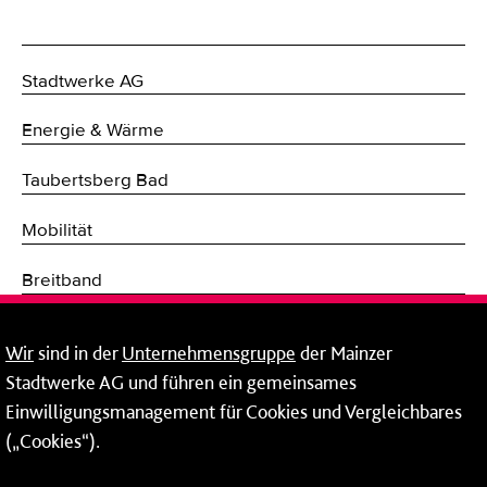
Stadtwerke AG
Energie & Wärme
Taubertsberg Bad
Mobilität
Breitband
Fernwärme
Wir
sind in der
Unternehmensgruppe
der Mainzer
Stadtwerke AG und führen ein gemeinsames
Netze
Einwilligungsmanagement für Cookies und Vergleichbares
Mainzer Taubertsberg Bad
(„Cookies“).
Wallstraße 9