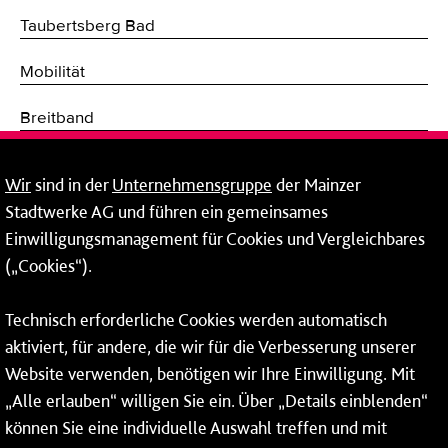
Taubertsberg Bad
Mobilität
Breitband
Fernwärme
Wir
sind in der
Unternehmensgruppe
der Mainzer
Stadtwerke AG und führen ein gemeinsames
Netze
Einwilligungsmanagement für Cookies und Vergleichbares
Mainzer Taubertsberg Bad
(„Cookies“).
Wallstraße 9
Technisch erforderliche Cookies werden automatisch
55122 Mainz
aktiviert, für andere, die wir für die Verbesserung unserer
Website verwenden, benötigen wir Ihre Einwilligung. Mit
Tel.:
06131 - 12 91 00
„Alle erlauben“ willigen Sie ein. Über „Details einblenden“
können Sie eine individuelle Auswahl treffen und mit