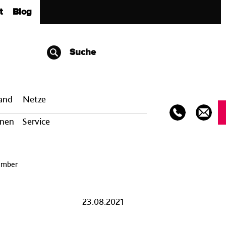
t
Blog
Suche
band
Netze
onen
Service
ember
23.08.2021