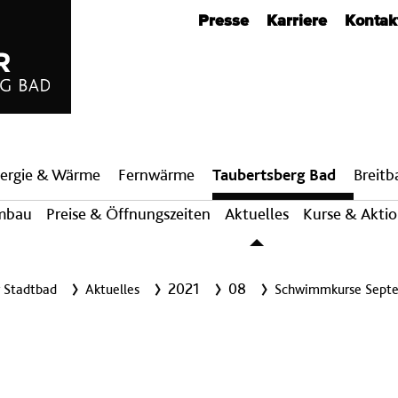
Metanavigation
Presse
Karriere
Kontak
ergie & Wärme
Fern­wärme
Taubertsberg Bad
Breit­
mbau
Preise & Öffnungszeiten
Aktuelles
Kurse & Akti
2021
08
r Stadtbad
Aktuelles
Schwimmkurse Sept