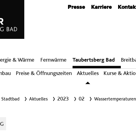
Metanavigation
Presse
Karriere
Kontak
ergie & Wärme
Fern­wärme
Taubertsberg Bad
Breit­
mbau
Preise & Öffnungszeiten
Aktuelles
Kurse & Akti
2023
02
r Stadtbad
Aktuelles
Wassertemperaturen
AG