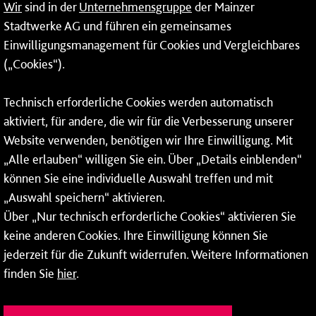
Wir
sind in der
Unternehmensgruppe
der Mainzer
Stadtwerke AG und führen ein gemeinsames
Netze
Einwilligungsmanagement für Cookies und Vergleichbares
Mainzer Taubertsberg Bad
(„Cookies“).
Wallstraße 9
Technisch erforderliche Cookies werden automatisch
55122 Mainz
aktiviert, für andere, die wir für die Verbesserung unserer
Website verwenden, benötigen wir Ihre Einwilligung. Mit
Tel.:
06131 - 12 91 00
„Alle erlauben“ willigen Sie ein. Über „Details einblenden“
können Sie eine individuelle Auswahl treffen und mit
„Auswahl speichern“ aktivieren.
Über „Nur technisch erforderliche Cookies“ aktivieren Sie
Weitere Infos zu unseren
Öffnungszeiten
.
keine anderen Cookies. Ihre Einwilligung können Sie
jederzeit für die Zukunft widerrufen. Weitere Informationen
finden Sie
hier
.