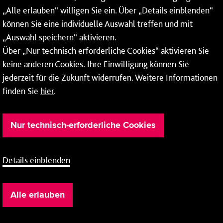
„Alle erlauben“ willigen Sie ein. Über „Details einblenden“
können Sie eine individuelle Auswahl treffen und mit
„Auswahl speichern“ aktivieren.
Über „Nur technisch erforderliche Cookies“ aktivieren Sie
Weitere Infos zu unseren
Öffnungszeiten
.
keine anderen Cookies. Ihre Einwilligung können Sie
jederzeit für die Zukunft widerrufen. Weitere Informationen
finden Sie
hier
.
Nur technisch-erforderliche Cookies
Details einblenden
Barrierefreiheit
Cookie-Einstellung
AGB
Alle erlauben
Impressum
Datenschutz