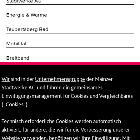
Stadtwerke AG
Energie & Wärme
Taubertsberg Bad
Mobilität
Breitband
Fernwärme
Wir
sind in der
Unternehmensgruppe
der Mainzer
Stadtwerke AG und führen ein gemeinsames
Netze
Einwilligungsmanagement für Cookies und Vergleichbares
Mainzer Taubertsberg Bad
(„Cookies“).
Wallstraße 9
Technisch erforderliche Cookies werden automatisch
55122 Mainz
aktiviert, für andere, die wir für die Verbesserung unserer
Tel.:
06131 - 12 91 00
Website verwenden, benötigen wir Ihre Einwilligung. Mit