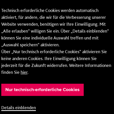
Wallstraße 9
Technisch erforderliche Cookies werden automatisch
55122 Mainz
aktiviert, für andere, die wir für die Verbesserung unserer
Website verwenden, benötigen wir Ihre Einwilligung. Mit
Tel.:
06131 - 12 91 00
„Alle erlauben“ willigen Sie ein. Über „Details einblenden“
können Sie eine individuelle Auswahl treffen und mit
„Auswahl speichern“ aktivieren.
Über „Nur technisch erforderliche Cookies“ aktivieren Sie
Weitere Infos zu unseren
Öffnungszeiten
.
keine anderen Cookies. Ihre Einwilligung können Sie
jederzeit für die Zukunft widerrufen. Weitere Informationen
finden Sie
hier
.
Nur technisch-erforderliche Cookies
Details einblenden