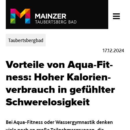
Kategorien:
Taubertsbergbad
17.12.2024
Vorteile von Aqua-Fit­
ness: Hoher Ka­lo­rien­
ver­brauch in gefühlter
Schwe­re­lo­sig­keit
Bei Aqua-Fitness oder Wassergymnastik denken
viele noch an große Teilnehmergruppen, die