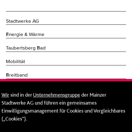
Stadtwerke AG
Energie & Wärme
Taubertsberg Bad
Mobilität
Breitband
Fernwärme
Wir
sind in der
Unternehmensgruppe
der Mainzer
Stadtwerke AG und führen ein gemeinsames
Netze
Einwilligungsmanagement für Cookies und Vergleichbares
Mainzer Taubertsberg Bad
(„Cookies“).
Wallstraße 9