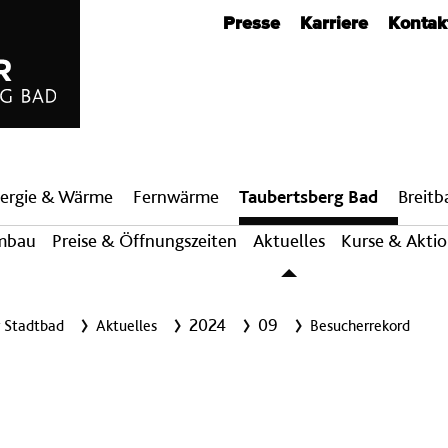
Metanavigation
Presse
Karriere
Kontak
ergie & Wärme
Fern­wärme
Taubertsberg Bad
Breit­
mbau
Preise & Öffnungszeiten
Aktuelles
Kurse & Akti
2024
09
r Stadtbad
Aktuelles
Besucherrekord