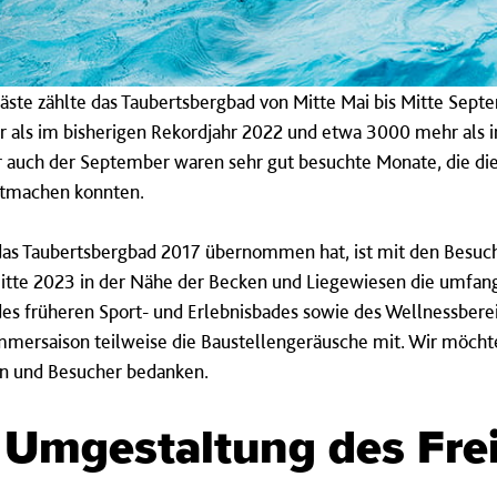
ste zählte das Taubertsbergbad von Mitte Mai bis Mitte Sep
als im bisherigen Rekordjahr 2022 und etwa 3000 mehr als in
er auch der September waren sehr gut besuchte Monate, die di
ttmachen konnten.
as Taubertsbergbad 2017 übernommen hat, ist mit den Besuch
 Mitte 2023 in der Nähe der Becken und Liegewiesen die umfan
 früheren Sport- und Erlebnisbades sowie des Wellnessberei
mersaison teilweise die Baustellengeräusche mit. Wir möchten
en und Besucher bedanken.
e Umgestaltung des Fre