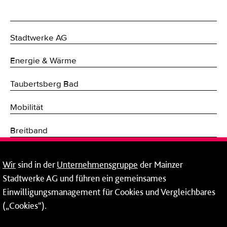
Stadtwerke AG
Energie & Wärme
Taubertsberg Bad
Mobilität
Breitband
Fernwärme
Wir
sind in der
Unternehmensgruppe
der Mainzer
Stadtwerke AG und führen ein gemeinsames
Netze
Einwilligungsmanagement für Cookies und Vergleichbares
Mainzer Taubertsberg Bad
(„Cookies“).
Wallstraße 9